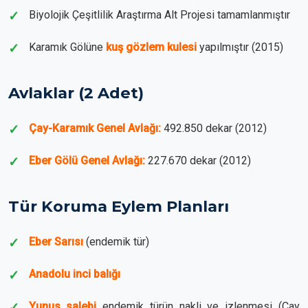
Biyolojik Çeşitlilik Araştırma Alt Projesi tamamlanmıştır
Karamık Gölüne
kuş gözlem kulesi
yapılmıştır (2015)
Avlaklar (2 Adet)
Çay-Karamık Genel Avlağı:
492.850 dekar (2012)
Eber Gölü Genel Avlağı:
227.670 dekar (2012)
Tür Koruma Eylem Planları
Eber Sarısı
(endemik tür)
Anadolu inci balığı
Yunus salebi
endemik türün nakli ve izlenmesi (Çay