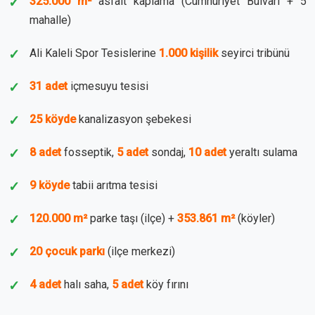
325.000 m²
asfalt kaplama (Cumhuriyet Bulvarı + 5
mahalle)
Ali Kaleli Spor Tesislerine
1.000 kişilik
seyirci tribünü
31 adet
içmesuyu tesisi
25 köyde
kanalizasyon şebekesi
8 adet
fosseptik,
5 adet
sondaj,
10 adet
yeraltı sulama
9 köyde
tabii arıtma tesisi
120.000 m²
parke taşı (ilçe) +
353.861 m²
(köyler)
20 çocuk parkı
(ilçe merkezi)
4 adet
halı saha,
5 adet
köy fırını