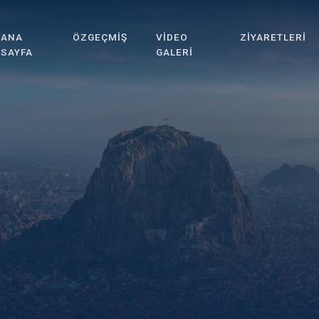
ANA
ÖZGEÇMIŞ
VIDEO
ZIYARETLERI
SAYFA
GALERI