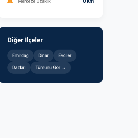
0 km
Merkeze Uzaklık
Diğer İlçeler
Emirdağ
Dinar
Evciler
Dazkırı
Tümünü Gör →