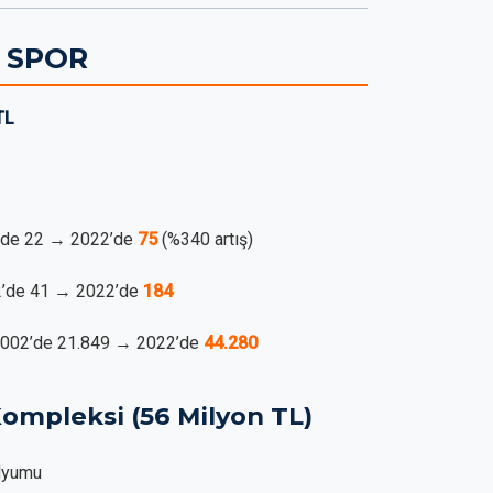
 SPOR
TL
02’de 22 → 2022’de
75
(%340 artış)
02’de 41 → 2022’de
184
: 2002’de 21.849 → 2022’de
44.280
ompleksi (56 Milyon TL)
adyumu