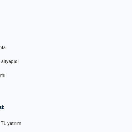
hta
 altyapısı
ımı
i:
 TL yatırım