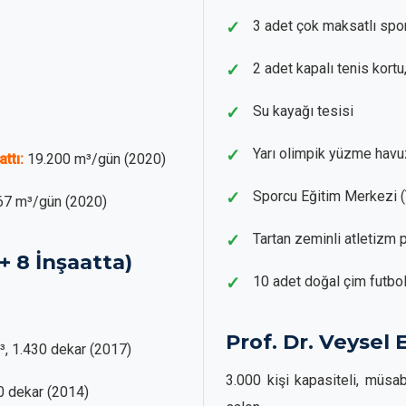
3 adet çok maksatlı spo
2 adet kapalı tenis kortu
Su kayağı tesisi
Yarı olimpik yüzme hav
ttı:
19.200 m³/gün (2020)
Sporcu Eğitim Merkezi (
67 m³/gün (2020)
Tartan zeminli atletizm p
+ 8 İnşaatta)
10 adet doğal çim futbo
Prof. Dr. Veysel
, 1.430 dekar (2017)
3.000 kişi kapasiteli, müs
0 dekar (2014)