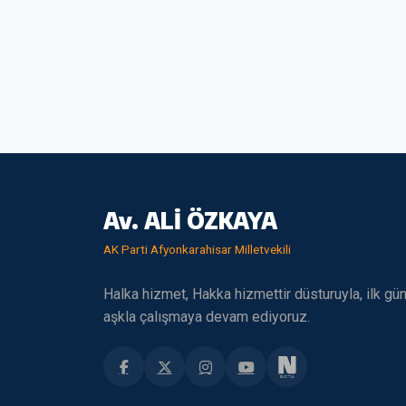
Av. ALİ ÖZKAYA
AK Parti Afyonkarahisar Milletvekili
Halka hizmet, Hakka hizmettir düsturuyla, ilk gü
aşkla çalışmaya devam ediyoruz.