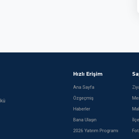
Hızlı Erişim
Sa
Ana Sayfa
Ziy
Özgeçmiş
Mes
nkü
Haberler
Mak
Bana Ulaşın
İlç
2026 Yatırım Programı
Fot