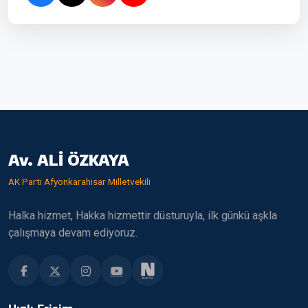
Av. ALİ ÖZKAYA
AK Parti Afyonkarahisar Milletvekili
Halka hizmet, Hakka hizmettir düsturuyla, ilk günkü aşkla
çalışmaya devam ediyoruz.