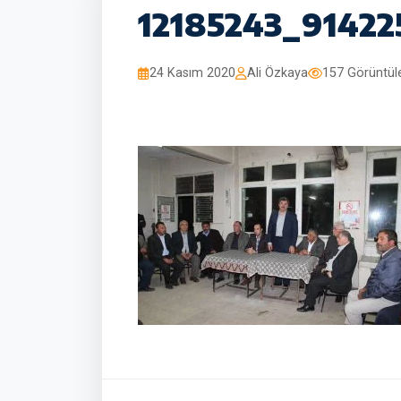
12185243_9142
24 Kasım 2020
Ali Özkaya
157 Görüntü