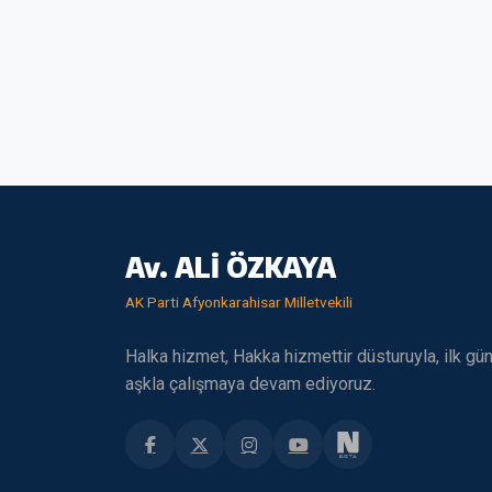
Av. ALİ ÖZKAYA
AK Parti Afyonkarahisar Milletvekili
Halka hizmet, Hakka hizmettir düsturuyla, ilk gü
aşkla çalışmaya devam ediyoruz.