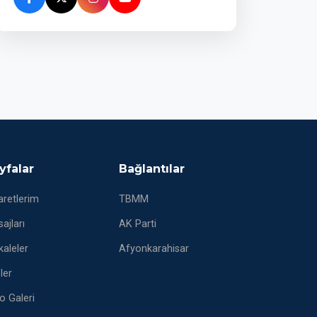
yfalar
Bağlantılar
aretlerim
TBMM
ajları
AK Parti
aleler
Afyonkarahisar
eler
o Galeri