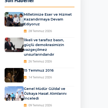
Son Haberler
3186535174_o_91422502
Milletimize Eser ve Hizmet
Kazandırmaya Devam
Ediyoruz
28 Temmuz 2026
İlkeli ve tarafsız basın,
güçlü demokrasimizin
vazgeçilmez
unsurlarındandır
26 Temmuz 2026
15 Temmuz 2016
14 Temmuz 2026
Genel Müdür Güldal ve
Özkaya Hasat Alımlarını
İnceledi
09 Temmuz 2026