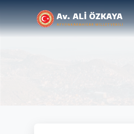
Av. ALİ ÖZKAYA
AFYONKARAHISAR MILLETVEKILI