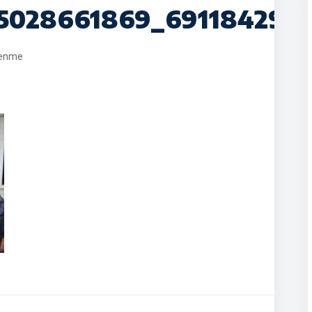
25028661869_691184292
lenme