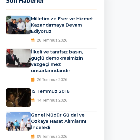
Son Haberler
16600946688_n_174661
Milletimize Eser ve Hizmet
Kazandırmaya Devam
Ediyoruz
28 Temmuz 2026
İlkeli ve tarafsız basın,
güçlü demokrasimizin
vazgeçilmez
unsurlarındandır
26 Temmuz 2026
15 Temmuz 2016
14 Temmuz 2026
Genel Müdür Güldal ve
Özkaya Hasat Alımlarını
İnceledi
09 Temmuz 2026