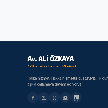
Av. ALİ ÖZKAYA
AK Parti Afyonkarahisar Milletvekili
Halka hizmet, Hakka hizmettir düsturuyla, ilk gü
aşkla çalışmaya devam ediyoruz.