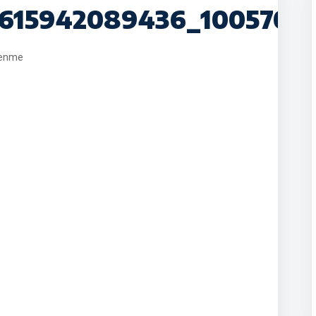
615942089436_10057017
lenme