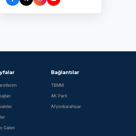
yfalar
Bağlantılar
aretlerim
TBMM
ajları
AK Parti
aleler
Afyonkarahisar
eler
o Galeri