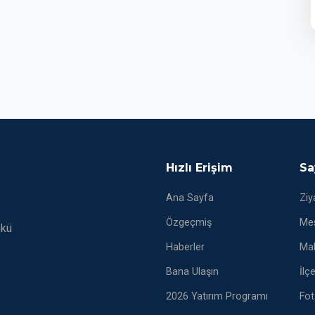
Hızlı Erişim
Sa
Ana Sayfa
Ziy
Özgeçmiş
Mes
nkü
Haberler
Mak
Bana Ulaşın
İlç
2026 Yatırım Programı
Fot