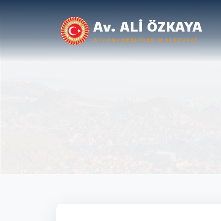
Av. ALİ ÖZKAYA
AFYONKARAHISAR MILLETVEKILI