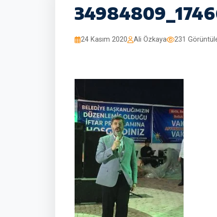
34984809_1746
24 Kasım 2020
Ali Özkaya
231 Görüntü