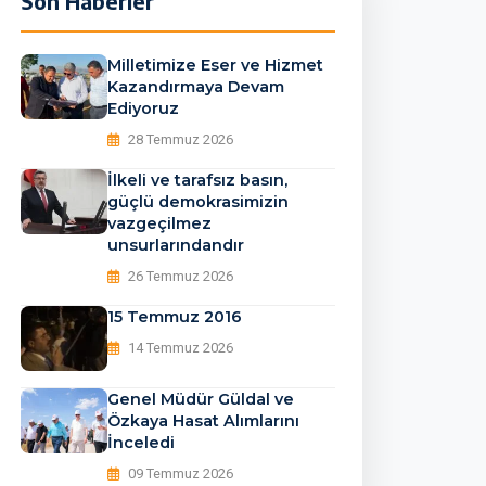
Son Haberler
65805139968_n_1755698
Milletimize Eser ve Hizmet
Kazandırmaya Devam
Ediyoruz
28 Temmuz 2026
İlkeli ve tarafsız basın,
güçlü demokrasimizin
vazgeçilmez
unsurlarındandır
26 Temmuz 2026
15 Temmuz 2016
14 Temmuz 2026
Genel Müdür Güldal ve
Özkaya Hasat Alımlarını
İnceledi
09 Temmuz 2026