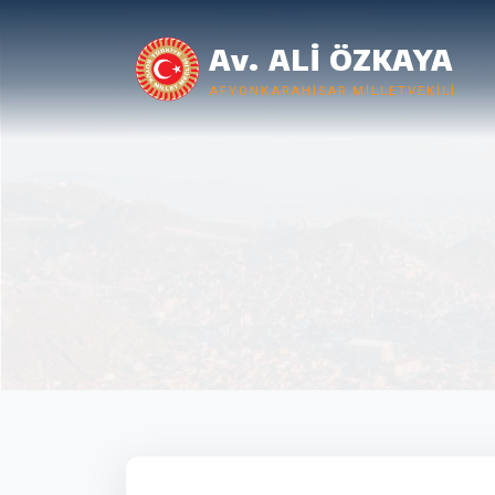
Av. ALİ ÖZKAYA
AFYONKARAHISAR MILLETVEKILI