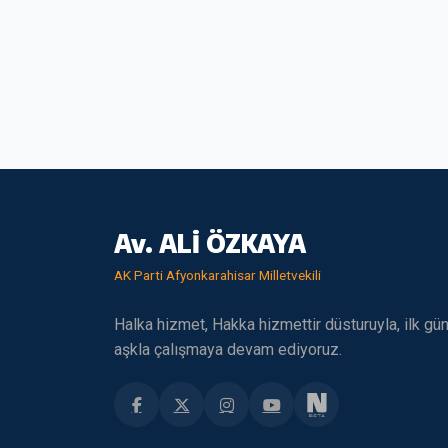
Av. ALİ ÖZKAYA
AK Parti Afyonkarahisar Milletvekili
Halka hizmet, Hakka hizmettir düsturuyla, ilk gü
aşkla çalışmaya devam ediyoruz.