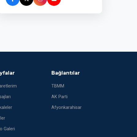
yfalar
Bağlantılar
aretlerim
TBMM
ajları
AK Parti
aleler
Afyonkarahisar
eler
o Galeri