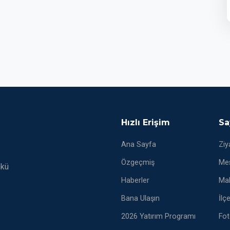
Hızlı Erişim
Sa
Ana Sayfa
Ziy
Özgeçmiş
Mes
nkü
Haberler
Mak
Bana Ulaşın
İlç
2026 Yatırım Programı
Fot