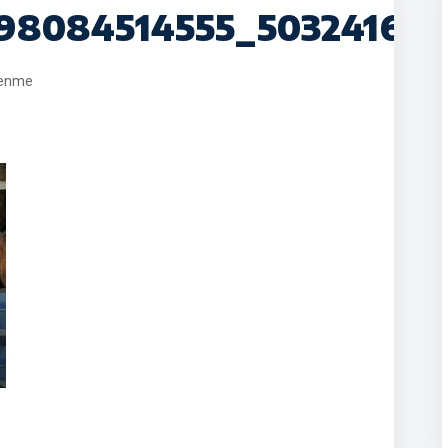
698084514555_50324168
lenme