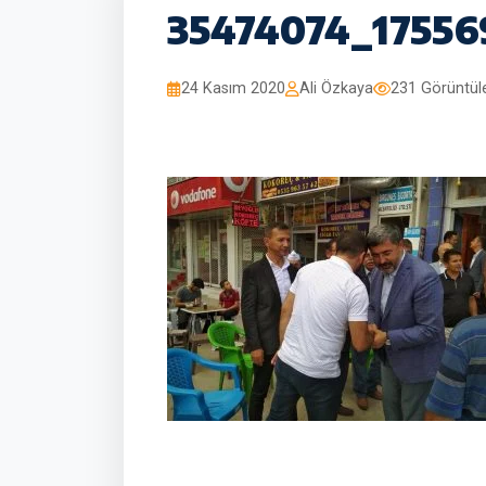
35474074_1755
24 Kasım 2020
Ali Özkaya
231 Görüntü