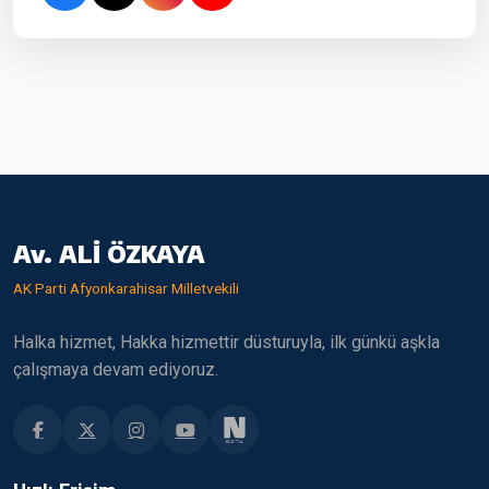
Av. ALİ ÖZKAYA
AK Parti Afyonkarahisar Milletvekili
Halka hizmet, Hakka hizmettir düsturuyla, ilk günkü aşkla
çalışmaya devam ediyoruz.