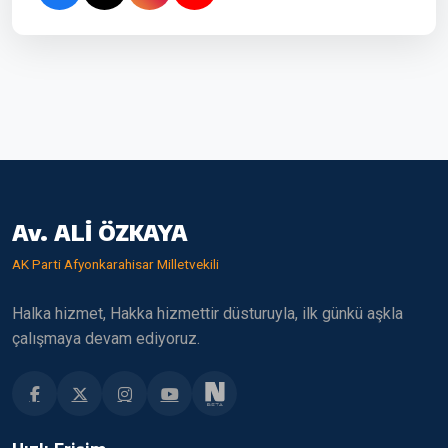
Av. ALİ ÖZKAYA
AK Parti Afyonkarahisar Milletvekili
Halka hizmet, Hakka hizmettir düsturuyla, ilk günkü aşkla
çalışmaya devam ediyoruz.