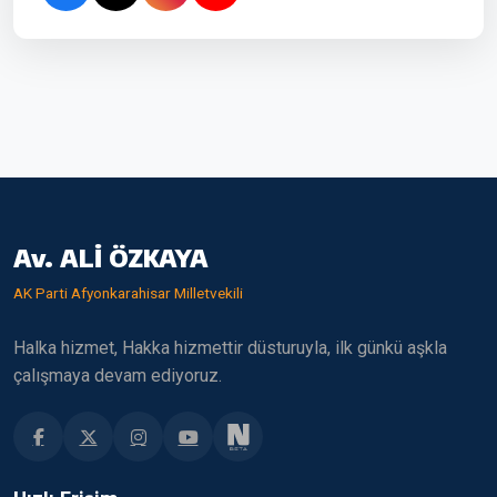
Av. ALİ ÖZKAYA
AK Parti Afyonkarahisar Milletvekili
Halka hizmet, Hakka hizmettir düsturuyla, ilk günkü aşkla
çalışmaya devam ediyoruz.