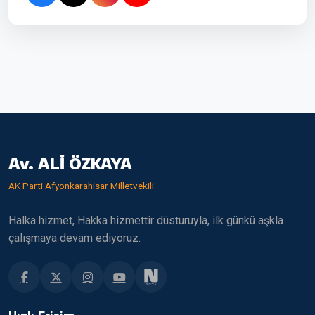
Av. ALİ ÖZKAYA
AK Parti Afyonkarahisar Milletvekili
Halka hizmet, Hakka hizmettir düsturuyla, ilk günkü aşkla
çalışmaya devam ediyoruz.