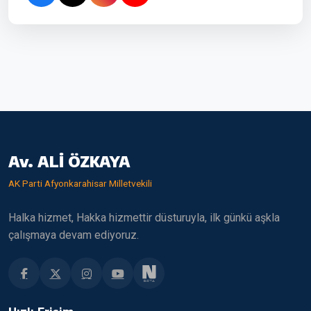
Av. ALİ ÖZKAYA
AK Parti Afyonkarahisar Milletvekili
Halka hizmet, Hakka hizmettir düsturuyla, ilk günkü aşkla
çalışmaya devam ediyoruz.