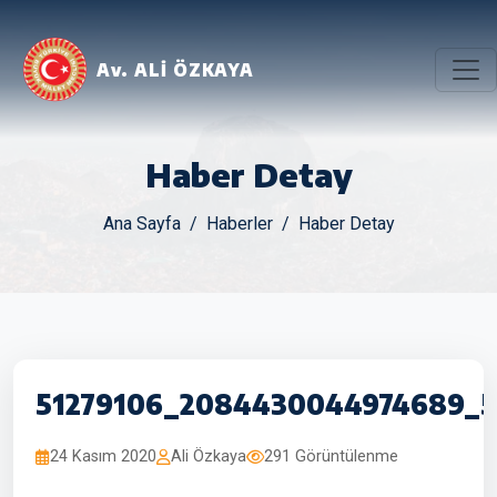
Av. ALİ ÖZKAYA
Haber Detay
Ana Sayfa
Haberler
Haber Detay
51279106_2084430044974689_
24 Kasım 2020
Ali Özkaya
291 Görüntülenme