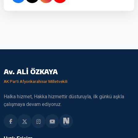
Av. ALİ ÖZKAYA
AK Parti Afyonkarahisar Milletvekili
Halka hizmet, Hakka hizmettir düsturuyla, ilk günkü aşkla
çalışmaya devam ediyoruz.