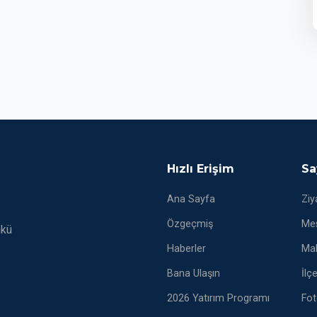
Hızlı Erişim
Sa
Ana Sayfa
Ziy
Özgeçmiş
Mes
nkü
Haberler
Mak
Bana Ulaşın
İlç
2026 Yatırım Programı
Fot