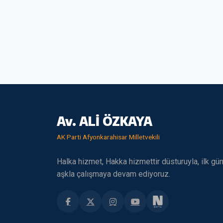
Av. ALİ ÖZKAYA
AK Parti Afyonkarahisar Milletvekili
Halka hizmet, Hakka hizmettir düsturuyla, ilk gü
aşkla çalışmaya devam ediyoruz.