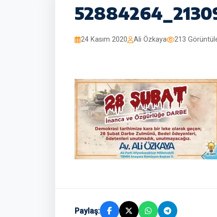
52884264_2130
24 Kasım 2020
Ali Özkaya
213 Görüntü
Paylaş: