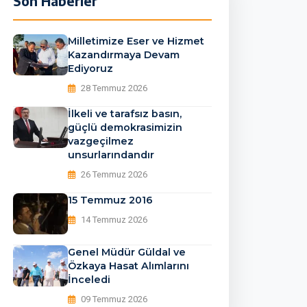
Son Haberler
53405470720_n_2130945
Milletimize Eser ve Hizmet
Kazandırmaya Devam
Ediyoruz
28 Temmuz 2026
İlkeli ve tarafsız basın,
güçlü demokrasimizin
vazgeçilmez
unsurlarındandır
26 Temmuz 2026
15 Temmuz 2016
14 Temmuz 2026
Genel Müdür Güldal ve
Özkaya Hasat Alımlarını
İnceledi
09 Temmuz 2026