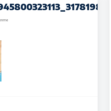
945800323113_31781982
lenme