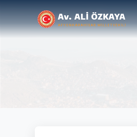
Av. ALİ ÖZKAYA
AFYONKARAHISAR MILLETVEKILI