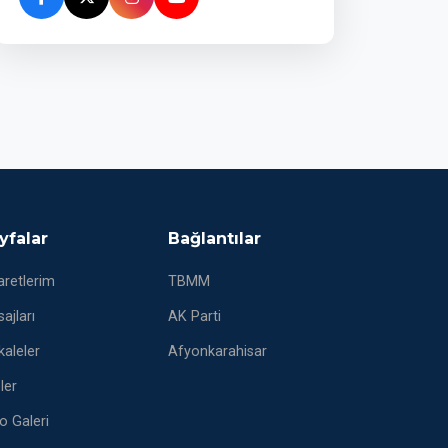
yfalar
Bağlantılar
aretlerim
TBMM
ajları
AK Parti
aleler
Afyonkarahisar
eler
o Galeri