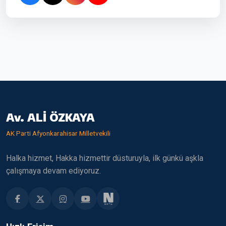
Av. ALİ ÖZKAYA
AK Parti Afyonkarahisar Milletvekili
Halka hizmet, Hakka hizmettir düsturuyla, ilk günkü aşkla
çalışmaya devam ediyoruz.