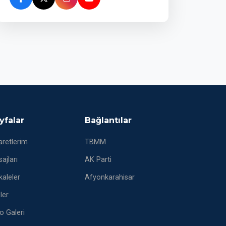
yfalar
Bağlantılar
aretlerim
TBMM
ajları
AK Parti
aleler
Afyonkarahisar
eler
o Galeri