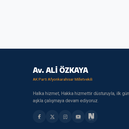
Av. ALİ ÖZKAYA
AK Parti Afyonkarahisar Milletvekili
Halka hizmet, Hakka hizmettir düsturuyla, ilk gü
aşkla çalışmaya devam ediyoruz.