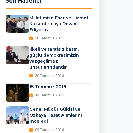
Son Haberler
52892731392_n_2140784
Milletimize Eser ve Hizmet
Kazandırmaya Devam
Ediyoruz
28 Temmuz 2026
İlkeli ve tarafsız basın,
güçlü demokrasimizin
vazgeçilmez
unsurlarındandır
26 Temmuz 2026
15 Temmuz 2016
14 Temmuz 2026
Genel Müdür Güldal ve
Özkaya Hasat Alımlarını
İnceledi
09 Temmuz 2026