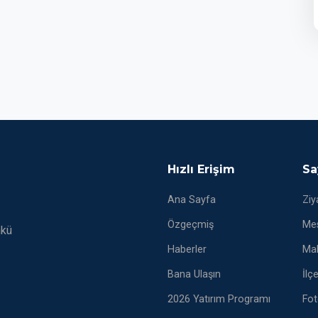
Hızlı Erişim
Sa
Ana Sayfa
Ziy
Özgeçmiş
Mes
nkü
Haberler
Mak
Bana Ulaşın
İlç
2026 Yatırım Programı
Fot