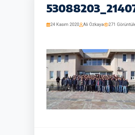
53088203_2140
24 Kasım 2020
Ali Özkaya
271 Görüntü