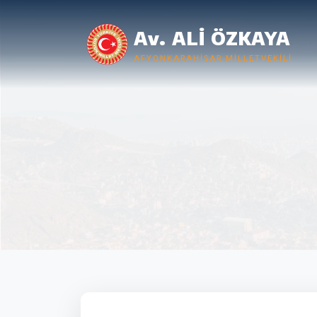
Av. ALİ ÖZKAYA
AFYONKARAHISAR MILLETVEKILI