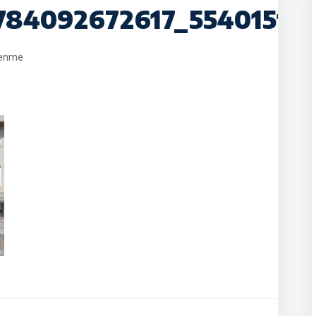
784092672617_55401515
lenme