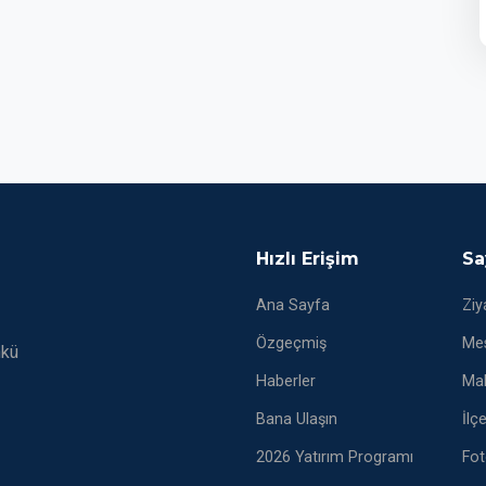
Hızlı Erişim
Sa
Ana Sayfa
Ziy
Özgeçmiş
Mes
nkü
Haberler
Mak
Bana Ulaşın
İlç
2026 Yatırım Programı
Fot