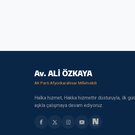
Av. ALİ ÖZKAYA
AK Parti Afyonkarahisar Milletvekili
Halka hizmet, Hakka hizmettir düsturuyla, ilk gü
aşkla çalışmaya devam ediyoruz.