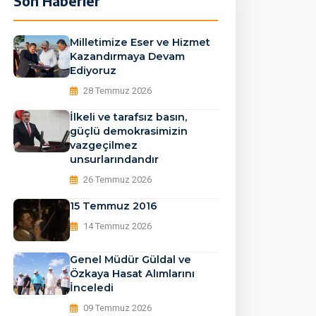
Son Haberler
33388873728_n_2139836
Milletimize Eser ve Hizmet
Kazandırmaya Devam
Ediyoruz
28 Temmuz 2026
İlkeli ve tarafsız basın,
güçlü demokrasimizin
vazgeçilmez
unsurlarındandır
26 Temmuz 2026
15 Temmuz 2016
14 Temmuz 2026
Genel Müdür Güldal ve
Özkaya Hasat Alımlarını
İnceledi
09 Temmuz 2026