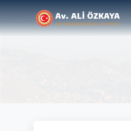
Av. ALİ ÖZKAYA
AFYONKARAHISAR MILLETVEKILI