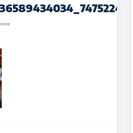
836589434034_74752243
lenme