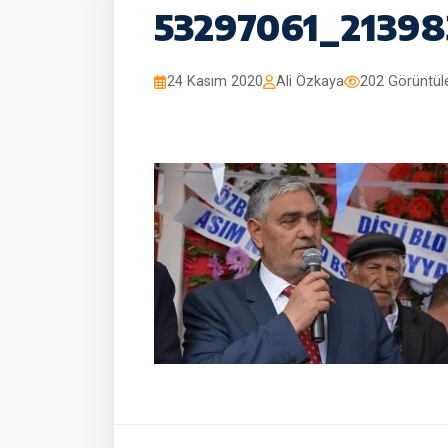
53297061_2139
24 Kasım 2020
Ali Özkaya
202 Görüntü