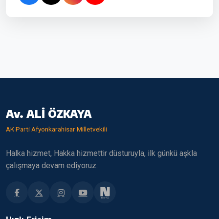
Av. ALİ ÖZKAYA
AK Parti Afyonkarahisar Milletvekili
Halka hizmet, Hakka hizmettir düsturuyla, ilk günkü aşkla
çalışmaya devam ediyoruz.