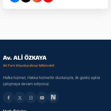
Av. ALİ ÖZKAYA
AK Parti Afyonkarahisar Milletvekili
Halka hizmet, Hakka hizmettir düsturuyla, ilk günkü aşkla
çalışmaya devam ediyoruz.