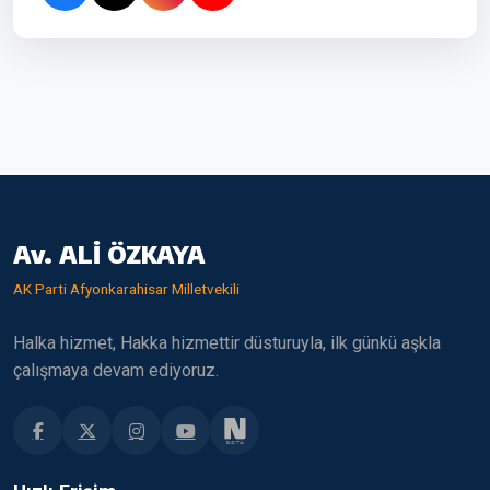
Av. ALİ ÖZKAYA
AK Parti Afyonkarahisar Milletvekili
Halka hizmet, Hakka hizmettir düsturuyla, ilk günkü aşkla
çalışmaya devam ediyoruz.