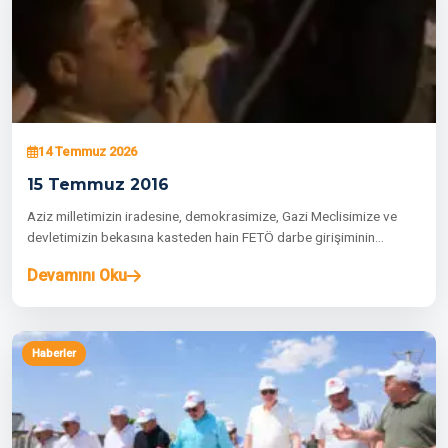
14 Temmuz 2026
15 Temmuz 2016
Aziz milletimizin iradesine, demokrasimize, Gazi Meclisimize ve
devletimizin bekasına kasteden hain FETÖ darbe girişiminin
üzerinden…
Devamını Oku
Haberler