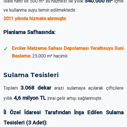
540.000 m³
isale hattı ve 500 m³ su haznesi ile yıllık
içme
ve kullanma suyu temin edilmektedir.
2011 yılında hizmete alınmıştır.
Planlama Safhasında:
Evciler Malzeme Sahası Depolaması Yeraltısuyu Suni
Besleme:
25.000 m³ hacimli
Sulama Tesisleri
3.068 dekar
Toplam
arazi sulamaya açılarak çiftçilere
4,6 milyon TL
yıllık
zirai gelir artışı sağlanmıştır.
İl Özel İdaresi Tarafından İnşa Edilen Sulama
Tesisleri (3 Adet):