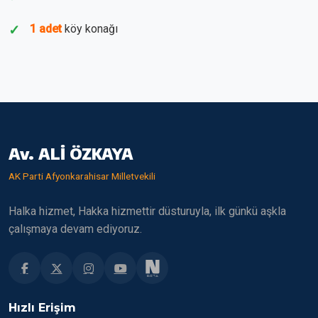
1 adet
köy konağı
Av. ALİ ÖZKAYA
AK Parti Afyonkarahisar Milletvekili
Halka hizmet, Hakka hizmettir düsturuyla, ilk günkü aşkla
çalışmaya devam ediyoruz.
Hızlı Erişim