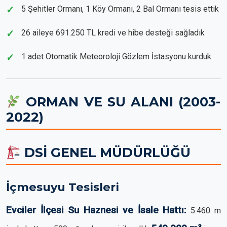
5 Şehitler Ormanı, 1 Köy Ormanı, 2 Bal Ormanı tesis ettik
26 aileye 691.250 TL kredi ve hibe desteği sağladık
1 adet Otomatik Meteoroloji Gözlem İstasyonu kurduk
ORMAN VE SU ALANI (2003-
2022)
DSİ GENEL MÜDÜRLÜĞÜ
İçmesuyu Tesisleri
Evciler İlçesi Su Haznesi ve İsale Hattı:
5.460 m