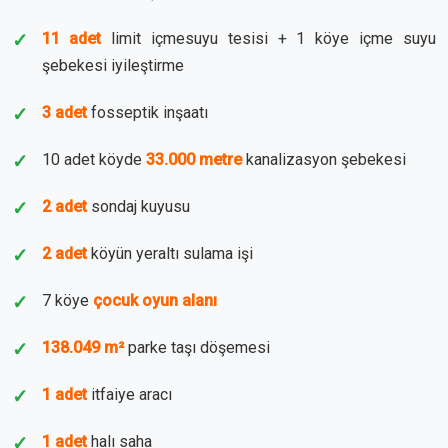
11 adet
limit içmesuyu tesisi + 1 köye içme suyu
şebekesi iyileştirme
3 adet
fosseptik inşaatı
10 adet köyde
33.000 metre
kanalizasyon şebekesi
2 adet
sondaj kuyusu
2 adet
köyün yeraltı sulama işi
7 köye
çocuk oyun alanı
138.049 m²
parke taşı döşemesi
1 adet
itfaiye aracı
1 adet
halı saha