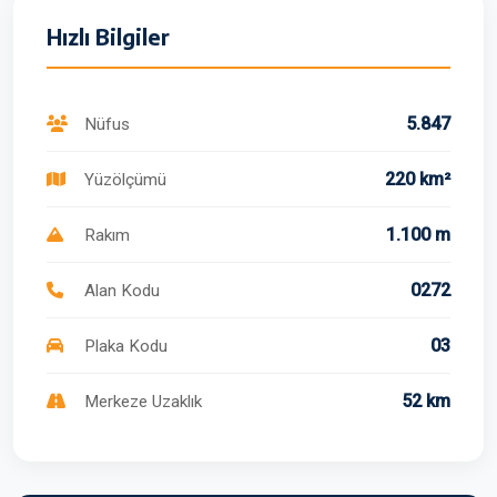
Hızlı Bilgiler
5.847
Nüfus
220 km²
Yüzölçümü
1.100 m
Rakım
0272
Alan Kodu
03
Plaka Kodu
52 km
Merkeze Uzaklık