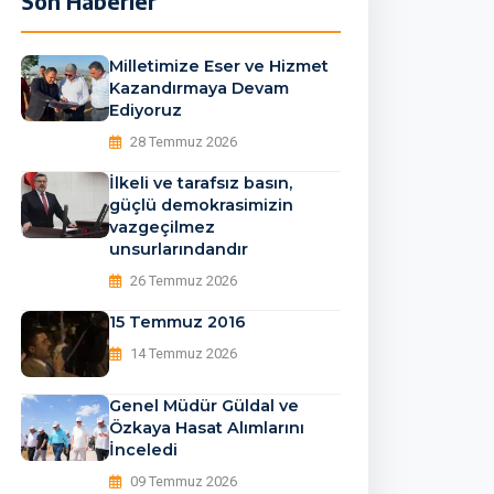
Son Haberler
Milletimize Eser ve Hizmet
Kazandırmaya Devam
Ediyoruz
28 Temmuz 2026
İlkeli ve tarafsız basın,
güçlü demokrasimizin
vazgeçilmez
unsurlarındandır
26 Temmuz 2026
15 Temmuz 2016
14 Temmuz 2026
Genel Müdür Güldal ve
Özkaya Hasat Alımlarını
İnceledi
09 Temmuz 2026