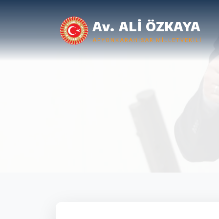
Av. ALİ ÖZKAYA
AFYONKARAHISAR MILLETVEKILI