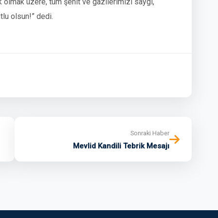
 olmak üzere, tüm şehit ve gazilerimizi saygı,
lu olsun!” dedi.
Sonraki Haber
Mevlid Kandili Tebrik Mesajı