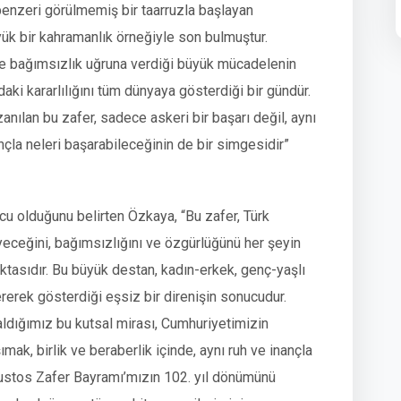
enzeri görülmemiş bir taarruzla başlayan
k bir kahramanlık örneğiyle son bulmuştur.
 ve bağımsızlık uğruna verdiği büyük mücadelenin
ndaki kararlılığını tüm dünyaya gösterdiği bir gündür.
nılan bu zafer, sadece askeri bir başarı değil, aynı
çla neleri başarabileceğinin de bir simgesidir”
cu olduğunu belirten Özkaya, “Bu zafer, Türk
yeceğini, bağımsızlığını ve özgürlüğünü her şeyin
ktasıdır. Bu büyük destan, kadın-erkek, genç-yaşlı
rek gösterdiği eşsiz bir direnişin sonucudur.
ldığımız bu kutsal mirası, Cumhuriyetimizin
ımak, birlik ve beraberlik içinde, aynı ruh ve inançla
ustos Zafer Bayramı’mızın 102. yıl dönümünü