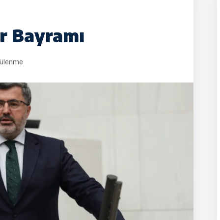
r Bayramı
tülenme