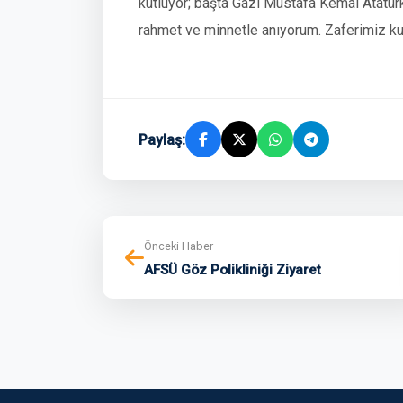
kutluyor; başta Gazi Mustafa Kemal Atatürk
rahmet ve minnetle anıyorum. Zaferimiz kut
Paylaş:
Önceki Haber
AFSÜ Göz Polikliniği Ziyaret