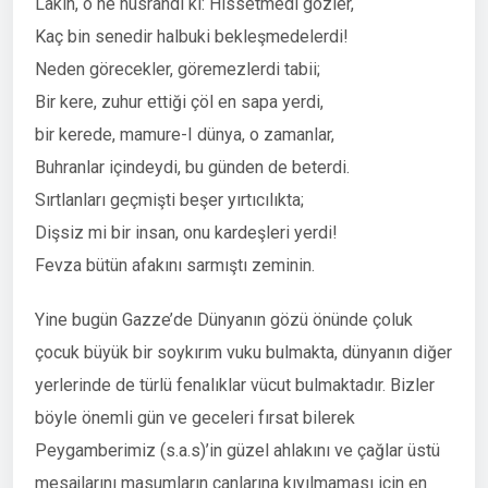
Lakin, o ne hüsrandı ki: Hissetmedi gözler,
Kaç bin senedir halbuki bekleşmedelerdi!
Neden görecekler, göremezlerdi tabii;
Bir kere, zuhur ettiği çöl en sapa yerdi,
bir kerede, mamure-I dünya, o zamanlar,
Buhranlar içindeydi, bu günden de beterdi.
Sırtlanları geçmişti beşer yırtıcılıkta;
Dişsiz mi bir insan, onu kardeşleri yerdi!
Fevza bütün afakını sarmıştı zeminin.
Yine bugün Gazze’de Dünyanın gözü önünde çoluk
çocuk büyük bir soykırım vuku bulmakta, dünyanın diğer
yerlerinde de türlü fenalıklar vücut bulmaktadır. Bizler
böyle önemli gün ve geceleri fırsat bilerek
Peygamberimiz (s.a.s)’in güzel ahlakını ve çağlar üstü
mesajlarını masumların canlarına kıyılmaması için en