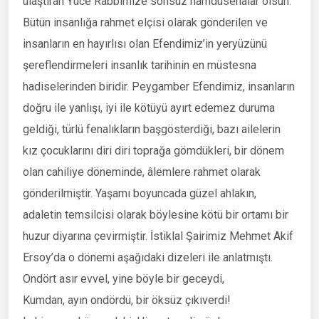
ulaştıran Yüce Rabbimize sonsuz hamdüsenalar olsun.
Bütün insanlığa rahmet elçisi olarak gönderilen ve
insanların en hayırlısı olan Efendimiz’in yeryüzünü
şereflendirmeleri insanlık tarihinin en müstesna
hadiselerinden biridir. Peygamber Efendimiz, insanların
doğru ile yanlışı, iyi ile kötüyü ayırt edemez duruma
geldiği, türlü fenalıkların başgösterdiği, bazı ailelerin
kız çocuklarını diri diri toprağa gömdükleri, bir dönem
olan cahiliye döneminde, âlemlere rahmet olarak
gönderilmiştir. Yaşamı boyuncada güzel ahlakın,
adaletin temsilcisi olarak böylesine kötü bir ortamı bir
huzur diyarına çevirmiştir. İstiklal Şairimiz Mehmet Akif
Ersoy’da o dönemi aşağıdaki dizeleri ile anlatmıştı.
Ondört asır evvel, yine böyle bir geceydi,
Kumdan, ayın ondördü, bir öksüz çıkıverdi!