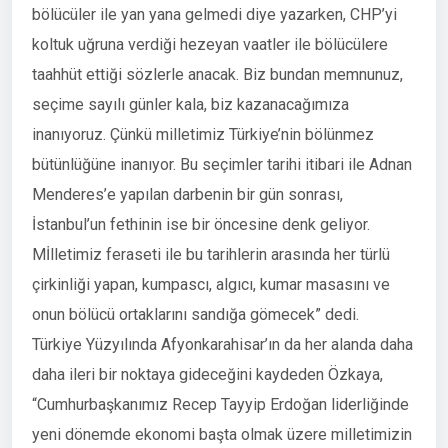
bölücüler ile yan yana gelmedi diye yazarken, CHP’yi
koltuk uğruna verdiği hezeyan vaatler ile bölücülere
taahhüt ettiği sözlerle anacak. Biz bundan memnunuz,
seçime sayılı günler kala, biz kazanacağımıza
inanıyoruz. Çünkü milletimiz Türkiye’nin bölünmez
bütünlüğüne inanıyor. Bu seçimler tarihi itibari ile Adnan
Menderes’e yapılan darbenin bir gün sonrası,
İstanbul’un fethinin ise bir öncesine denk geliyor.
Mİlletimiz feraseti ile bu tarihlerin arasında her türlü
çirkinliği yapan, kumpascı, algıcı, kumar masasını ve
onun bölücü ortaklarını sandığa gömecek” dedi.
Türkiye Yüzyılında Afyonkarahisar’ın da her alanda daha
daha ileri bir noktaya gideceğini kaydeden Özkaya,
“Cumhurbaşkanımız Recep Tayyip Erdoğan liderliğinde
yeni dönemde ekonomi başta olmak üzere milletimizin