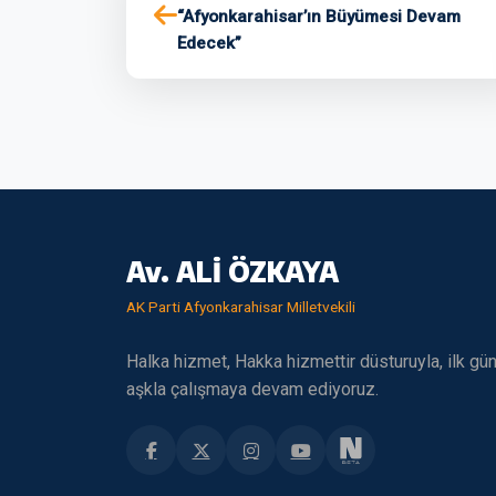
“Afyonkarahisar’ın Büyümesi Devam
Edecek”
Av. ALİ ÖZKAYA
AK Parti Afyonkarahisar Milletvekili
Halka hizmet, Hakka hizmettir düsturuyla, ilk gü
aşkla çalışmaya devam ediyoruz.