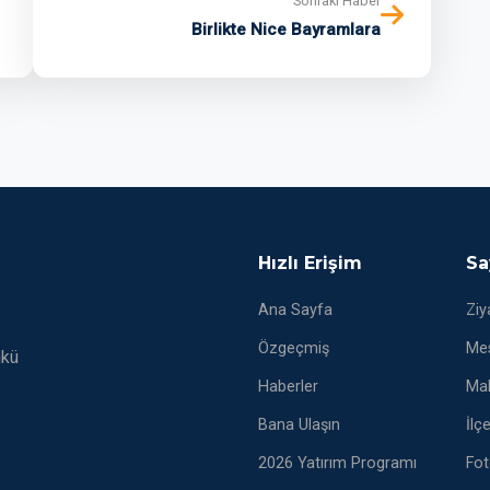
Sonraki Haber
Birlikte Nice Bayramlara
Hızlı Erişim
Sa
Ana Sayfa
Ziy
Özgeçmiş
Mes
nkü
Haberler
Mak
Bana Ulaşın
İlç
2026 Yatırım Programı
Fot