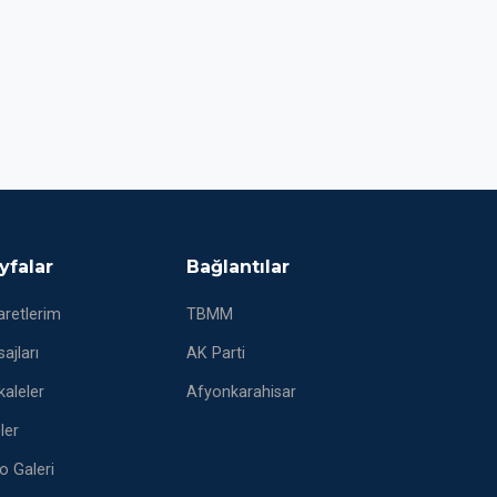
yfalar
Bağlantılar
aretlerim
TBMM
ajları
AK Parti
aleler
Afyonkarahisar
eler
o Galeri