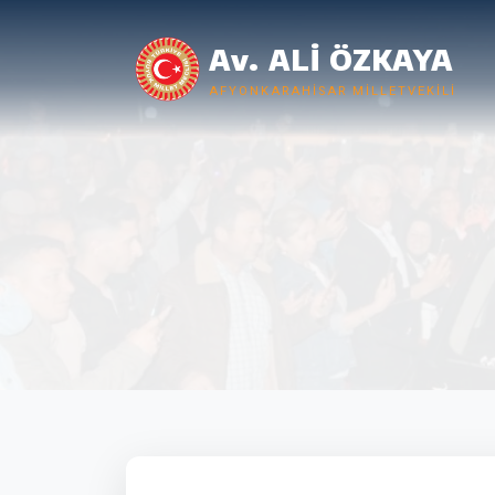
Av. ALİ ÖZKAYA
AFYONKARAHISAR MILLETVEKILI