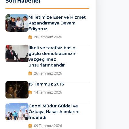
Son Haberler
Milletimize Eser ve Hizmet
Kazandırmaya Devam
Ediyoruz
28 Temmuz 2026
İlkeli ve tarafsız basın,
güçlü demokrasimizin
vazgeçilmez
unsurlarındandır
26 Temmuz 2026
15 Temmuz 2016
14 Temmuz 2026
Genel Müdür Güldal ve
Özkaya Hasat Alımlarını
İnceledi
09 Temmuz 2026